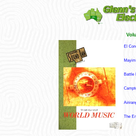
Vol
El Con
Mayim
Battle
Campt
Airiran
The En